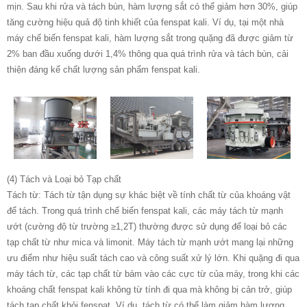
mịn. Sau khi rửa và tách bùn, hàm lượng sắt có thể giảm hơn 30%, giúp
tăng cường hiệu quả độ tinh khiết của fenspat kali. Ví dụ, tại một nhà
máy chế biến fenspat kali, hàm lượng sắt trong quặng đã được giảm từ
2% ban đầu xuống dưới 1,4% thông qua quá trình rửa và tách bùn, cải
thiện đáng kể chất lượng sản phẩm fenspat kali.
(4) Tách và Loại bỏ Tạp chất
Tách từ: Tách từ tận dụng sự khác biệt về tính chất từ ​​của khoáng vật
để tách. Trong quá trình chế biến fenspat kali, các máy tách từ mạnh
ướt (cường độ từ trường ≥1,2T) thường được sử dụng để loại bỏ các
tạp chất từ ​​như mica và limonit. Máy tách từ mạnh ướt mang lại những
ưu điểm như hiệu suất tách cao và công suất xử lý lớn. Khi quặng đi qua
máy tách từ, các tạp chất từ ​​bám vào các cực từ của máy, trong khi các
khoáng chất fenspat kali không từ tính đi qua mà không bị cản trở, giúp
tách tạp chất khỏi fenspat. Ví dụ, tách từ có thể làm giảm hàm lượng