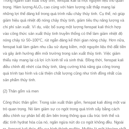
Trong ngành sản xuất thủy tinh, fenspat kali là một nguyên liệu thô quan
trọng. Hàm lượng Al₂O₃ cao cùng với hàm lượng sắt thấp mang lại
những lợi thế đáng kể trong quá trình nấu chảy thủy tinh. Cụ thể, nó giúp
giảm hiệu quả nhiệt độ nóng chảy thủy tinh, giảm tiêu thụ năng lượng và
chi phí sản xuất. Ví dụ, việc bổ sung một lượng fenspat kali thích hợp
vào công thức sản xuất thủy tinh truyền thống có thể làm giảm nhiệt độ
nóng chảy từ 50–100°C, rút ​​ngắn đáng kể thời gian nóng chảy. Hơn nữa,
fenspat kali làm giảm nhu cầu sử dụng kiềm, một nguyên liệu thô đắt tiền
và gây ảnh hưởng đến môi trường trong sản xuất thủy tinh. Việc giảm
thiểu này mang lại cả lợi ích kinh tế và sinh thái. Đồng thời, fenspat kali
điều chỉnh độ nhớt của thủy tinh, tăng cường khả năng gia công trong
quá trình tạo hình và cải thiện chất lượng cũng như tính đồng nhất của
sản phẩm thủy tinh.
(2) Thân gốm và men
Công thức thân gốm: Trong sản xuất thân gốm, fenspat kali đóng một vai
trò quan trọng. Nó làm giảm sự co ngót trong quá trình sấy bằng cách
điều chỉnh sự phân bố độ ẩm bên trong thông qua cấu trúc tinh thể và
đặc tính hydrat hóa của nó, ngăn ngừa nứt do co ngót không đều. Ngoài
ra, fenspat kali thúc đẩy sự hình thành mullite. Mullite là một khoáng chất