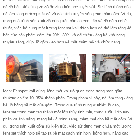
có độ bền, độ cứng và độ ổn định hóa học tuyệt vời. Sự hình thành của
nó làm tăng cường mật độ và đặc tính truyền sáng của thân gốm. Ví dụ,
trong quá trình sản xuất đồ dùng trên bàn ăn cao cấp và đồ gốm nghệ
thuật, việc bổ sung một lượng fenspat kali thích hợp có thể làm tăng độ
bền của sản phẩm gốm lên 20%–30% và cải thiện đáng kể khả năng
truyền sáng, giúp đồ gốm đẹp hơn về mặt thẩm mỹ và chức năng.
Men: Fenspat kali cũng đóng một vai trò quan trọng trong men gốm,
thường chiếm 10–35% thành phần. Trong phạm vi này, nó làm tăng đáng
kể độ bóng bề mặt của gốm. Trong quá trình nung ở nhiệt độ cao,
fenspat trong men tạo thành một lớp thủy tinh mịn, trong suốt. Lớp này
phản xạ ánh sáng, mang lại độ bóng sáng, mềm mại cho bề mặt gốm. Ví
dụ, trong sản xuất gốm sứ kiến ​​trúc, việc sử dụng men chứa một lượng
fenspat thích hợp sẽ tạo ra bề mặt gạch mịn hơn, bóng hơn, nâng cao