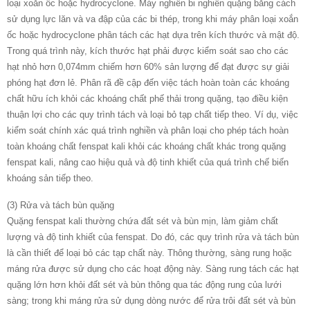
loại xoắn ốc hoặc hydrocyclone. Máy nghiền bi nghiền quặng bằng cách
sử dụng lực lăn và va đập của các bi thép, trong khi máy phân loại xoắn
ốc hoặc hydrocyclone phân tách các hạt dựa trên kích thước và mật độ.
Trong quá trình này, kích thước hạt phải được kiểm soát sao cho các
hạt nhỏ hơn 0,074mm chiếm hơn 60% sản lượng để đạt được sự giải
phóng hạt đơn lẻ. Phân rã đề cập đến việc tách hoàn toàn các khoáng
chất hữu ích khỏi các khoáng chất phế thải trong quặng, tạo điều kiện
thuận lợi cho các quy trình tách và loại bỏ tạp chất tiếp theo. Ví dụ, việc
kiểm soát chính xác quá trình nghiền và phân loại cho phép tách hoàn
toàn khoáng chất fenspat kali khỏi các khoáng chất khác trong quặng
fenspat kali, nâng cao hiệu quả và độ tinh khiết của quá trình chế biến
khoáng sản tiếp theo.
(3) Rửa và tách bùn quặng
Quặng fenspat kali thường chứa đất sét và bùn mịn, làm giảm chất
lượng và độ tinh khiết của fenspat. Do đó, các quy trình rửa và tách bùn
là cần thiết để loại bỏ các tạp chất này. Thông thường, sàng rung hoặc
máng rửa được sử dụng cho các hoạt động này. Sàng rung tách các hạt
quặng lớn hơn khỏi đất sét và bùn thông qua tác động rung của lưới
sàng; trong khi máng rửa sử dụng dòng nước để rửa trôi đất sét và bùn