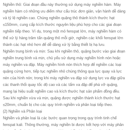
Nghiền thô: Giai đoạn đầu này thường sử dụng máy nghiền hàm. Máy
nghiền hàm có những ưu điểm như cấu trúc đơn giản, vận hành dễ dàng
và tỷ lệ nghiền cao. Chúng nghiền quặng thô thành kích thước hạt
≤150mm, cung cấp kích thước nguyên liệu phù hợp cho các giai đoạn
nghiền tiếp theo. Ví dụ, trong một mỏ fenspat lớn, máy nghiền hàm có
thể xử lý hàng trăm tấn quặng thô mỗi giờ, nghiền các khối fenspat lớn
thành các hạt nhỏ hơn để dễ dàng xử lý bằng thiết bị hạ lưu.
Nghiền trung bình và mịn: Sau khi nghiền thô, quặng bước vào giai đoạn
nghiền trung bình và mịn, chủ yếu sử dụng máy nghiền hình nón hoặc
máy nghiền va đập. Máy nghiền hình nón thích hợp để nghiền các loại
quặng cứng hơn, tiếp tục nghiền nhỏ chúng thông qua lực quay và lực
nén của hình nón; trong khi máy nghiền va đập sử dụng lực va đập giữa
các thanh thổi quay tốc độ cao và các tấm va đập để phá vỡ quặng,
mang lại hiệu suất nghiền cao và kích thước hạt sản phẩm đồng đều.
Sau khi nghiền vừa và mịn, quặng được nghiền thành kích thước hạt
≤20mm, chuẩn bị cho các quy trình nghiền và phân loại tiếp theo.
(2) Nghiền và Phân loại
Nghiền và phân loại là các bước quan trọng trong quy trình tinh chế
fenspat kali. Thông thường, máy nghiền bi được kết hợp với máy phân