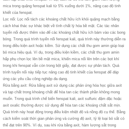
mica trong quặng fenspat kali từ 5% xuống dưới 1%, nâng cao độ tinh
khiết của fenspat.
Lọc nổi: Lọc nổi tách các khoáng chất hữu ích khỏi quặng mạch bằng
cách khai thác sự khác biệt về tính chất lý hóa bề mặt. Các tác nhân
tuyển nổi được thêm vào để các khoáng chất hữu ích bám vào các bong
bóng. Trong quá trình tuyển nổi fenspat kali, quá trình này thường diễn ra
trong điều kiện axit hoặc kiềm. Sử dụng các chất thu gom amin giúp loại
bỏ mica hiệu quả. Ví dụ, trong điều kiện kiềm, các chất thu gom amin
hấp phụ chọn lọc lên bề mặt mica, khiến mica nổi lên trên các bọt khí
trong khi fenspat vẫn còn trong bột giấy, đạt được sự phân tách. Quá
trình tuyển nổi này tiếp tục nâng cao độ tinh khiết của fenspat để đáp
ứng các yêu cầu công nghiệp đa dạng.
‌Rửa bằng axit‌: Rửa bằng axit sử dụng các phản ứng hóa học giữa axit
và tạp chất trong khoáng chất để hòa tan các thành phần không mong
muốn. Trong quá trình chế biến fenspat kali, axit sulfuric đậm đặc hoặc
axit oxalic thường được sử dụng để hòa tan các khoáng chất sắt mịn.
Quá trình này hoạt động trong điều kiện nhiệt độ và nồng độ cụ thể. Bằng
cách kiểm soát thời gian phản ứng và cường độ axit, tỷ lệ loại bỏ sắt có
thể đạt trên 90%. Ví dụ, sau khi rửa bằng axit, hàm lượng sắt trong