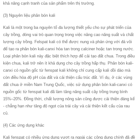
khả năng cạnh tranh của sản phẩm trên thị trường.
(3) Nguyên liệu phân bón kali
Kali là một trong ba nguyên tố đa lượng thiết yếu cho sự phát triển của
cây trồng, đóng vai trò quan trọng trong việc nâng cao năng suất và chất
lượng cây trồng. Felspat kali có thể được nung và phản ứng với đá vôi
để tạo ra phân bón kali-canxi hòa tan trong calciner hoặc tan trong nước.
Loại phân bón kali này đặc biệt thích hợp để cải tạo đất chua. Trong điều
kiện chua, kali trở nên ít khả dụng cho cây trồng hấp thụ. Phân bón kali-
canxi có nguồn gốc từ fenspat kali không chỉ cung cấp kali dồi dào mà
còn điều hòa độ pH của đất và cải thiện cấu trúc đất. Ví dụ, ở các vùng
đất chua ở miền Nam Trung Quốc, việc sử dụng phân bón kali-canxi có
nguồn gốc từ fenspat kali đã làm tăng năng suất cây trồng trung bình
15%–20%. Đồng thời, chất lượng nông sản cũng được cải thiện đáng kể
- chẳng hạn như tăng độ ngọt của trái cây và cải thiện kết cấu của rau
củ.
(4) Các ứng dụng khác
Kali fenspat có nhiều ứng dụng vượt ra ngoài các công dụng chính đã đề