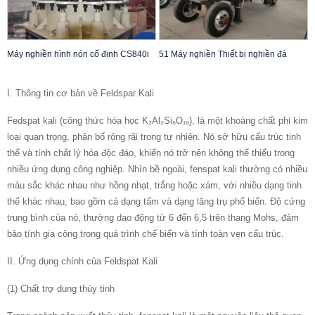
Máy nghiền hình nón cố định CS840i
51 Máy nghiền Thiết bị nghiền đá
I. Thông tin cơ bản về Feldspar Kali
Fedspat kali (công thức hóa học K₂Al₂Si₆O₁₆), là một khoáng chất phi kim
loại quan trọng, phân bố rộng rãi trong tự nhiên. Nó sở hữu cấu trúc tinh
thể và tính chất lý hóa độc đáo, khiến nó trở nên không thể thiếu trong
nhiều ứng dụng công nghiệp. Nhìn bề ngoài, fenspat kali thường có nhiều
màu sắc khác nhau như hồng nhạt, trắng hoặc xám, với nhiều dạng tinh
thể khác nhau, bao gồm cả dạng tấm và dạng lăng trụ phổ biến. Độ cứng
trung bình của nó, thường dao động từ 6 đến 6,5 trên thang Mohs, đảm
bảo tính gia công trong quá trình chế biến và tính toàn vẹn cấu trúc.
II. Ứng dụng chính của Feldspat Kali
(1) Chất trợ dung thủy tinh