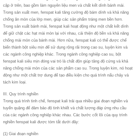
cập ở trên, bao gồm làm nguyên liệu men và chất kết dính bánh mài.
Trong sản xuất men, fenspat kali tăng cường độ bám dính và khả năng
chống ăn mòn của lớp men, giúp các sản phẩm tráng men bền hơn.
Trong sản xuất bánh mài, fenspat kali hoạt động như một chất kết dính
để giữ chặt các hạt mài mòn lại với nhau, cải thiện độ bền và khả năng
chống mài mòn của bánh mài. Hơn nữa, fenspat kali có thể được chế
biến thành bột siêu mịn để sử dụng rộng rãi trong cao su, luyện kim và
các ngành công nghiệp khác. Trong ngành công nghiệp cao su, bột
fenspat kali siêu mịn đóng vai trò là chất độn giúp tăng độ cứng và khả
năng chống mài mòn của các sản phẩm cao su. Trong luyện kim, nó hoạt
động như một chất trợ dung để tạo điều kiện cho quá trình nấu chảy và
tách kim loại.
III. Quy trình nghiền
Trong quá trình tinh chế, fenspat kali trải qua nhiều giai đoạn nghiền và
tuyển quặng để đảm bảo độ tinh khiết và chất lượng đáp ứng nhu cầu
của các ngành công nghiệp khác nhau. Các bước cốt lõi của quy trình
nghiền fenspat kali được tóm tắt dưới đây:
(1) Giai đoạn nghiền