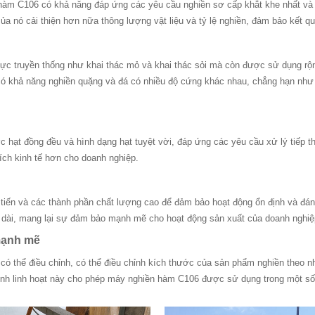
iền hàm C106 có khả năng đáp ứng các yêu cầu nghiền sơ cấp khắt khe nhất và
ủa nó cải thiện hơn nữa thông lượng vật liệu và tỷ lệ nghiền, đảm bảo kết qu
c truyền thống như khai thác mỏ và khai thác sỏi mà còn được sử dụng rộng
 có khả năng nghiền quặng và đá có nhiều độ cứng khác nhau, chẳng hạn như đ
c hạt đồng đều và hình dạng hạt tuyệt vời, đáp ứng các yêu cầu xử lý tiếp t
 ích kinh tế hơn cho doanh nghiệp.
ến và các thành phần chất lượng cao để đảm bảo hoạt động ổn định và đáng t
an dài, mang lại sự đảm bảo mạnh mẽ cho hoạt động sản xuất của doanh nghiệ
 mạnh mẽ
 có thể điều chỉnh, có thể điều chỉnh kích thước của sản phẩm nghiền theo 
ính linh hoạt này cho phép máy nghiền hàm C106 được sử dụng trong một số n