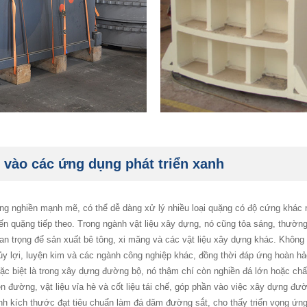
vào các ứng dụng phát triển xanh
g nghiền mạnh mẽ, có thể dễ dàng xử lý nhiều loại quặng có độ cứng khác n
biến quặng tiếp theo. Trong ngành vật liệu xây dựng, nó cũng tỏa sáng, thườn
uan trọng để sản xuất bê tông, xi măng và các vật liệu xây dựng khác. Khôn
 thủy lợi, luyện kim và các ngành công nghiệp khác, đồng thời đáp ứng hoàn 
 đặc biệt là trong xây dựng đường bộ, nó thậm chí còn nghiền đá lớn hoặc chấ
 đường, vật liệu vỉa hè và cốt liệu tái chế, góp phần vào việc xây dựng 
nh kích thước đạt tiêu chuẩn làm đá dăm đường sắt, cho thấy triển vọng ứng