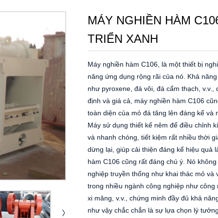
MÁY NGHIỀN HÀM C10
TRIỂN XANH
Máy nghiền hàm C106, là một thiết bị nghi
năng ứng dụng rộng rãi của nó. Khả năng 
như pyroxene, đá vôi, đá cẩm thạch, v.v.
định và giá cả, máy nghiền hàm C106 cũn
toàn diện của mỏ đá tăng lên đáng kể và m
Máy sử dụng thiết kế nêm để điều chỉnh kíc
và nhanh chóng, tiết kiệm rất nhiều thời 
dừng lại, giúp cải thiện đáng kể hiệu quả
hàm C106 cũng rất đáng chú ý. Nó không c
nghiệp truyền thống như khai thác mỏ và 
trong nhiều ngành công nghiệp như công n
xi măng, v.v., chứng minh đầy đủ khả năn
như vậy chắc chắn là sự lựa chọn lý tưởn