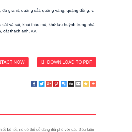
, đá granit, quặng sắt, quặng vàng, quặng đồng, v.
c cát và sỏi, khai thác mỏ, khử lưu huỳnh trong nhà
, cát thạch anh, v.v.
NTACT NOW
DOWN LOAD TO PDF
iết kế tốt, nó có thể dễ dàng đối phó với các điều kiện