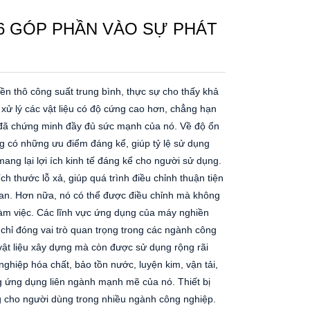
6 GÓP PHẦN VÀO SỰ PHÁT
ền thô công suất trung bình, thực sự cho thấy khả
xử lý các vật liệu có độ cứng cao hơn, chẳng hạn
, đã chứng minh đầy đủ sức mạnh của nó. Về độ ổn
g có những ưu điểm đáng kể, giúp tỷ lệ sử dụng
ang lại lợi ích kinh tế đáng kể cho người sử dụng.
h thước lỗ xả, giúp quá trình điều chỉnh thuận tiện
gian. Hơn nữa, nó có thể được điều chỉnh mà không
 làm việc. Các lĩnh vực ứng dụng của máy nghiền
hỉ đóng vai trò quan trọng trong các ngành công
vật liệu xây dựng mà còn được sử dụng rộng rãi
ghiệp hóa chất, bảo tồn nước, luyện kim, vận tải,
g ứng dụng liên ngành mạnh mẽ của nó. Thiết bị
g cho người dùng trong nhiều ngành công nghiệp.