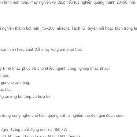
ền hình nón hoặc máy nghiền va đập) tiếp tục nghiền quặng thành 20–50 mm.
nghiền thành bột mịn (45–100 micron). Tách từ, tuyển nổi hoặc tách trọng l
ải thiện hiệu suất đốt cháy và giảm phát thải.
y trình khác phục vụ cho nhiều ngành công nghiệp khác nhau:
 thép.
 gia cho xi măng.
úc tác.
tăng cường bê tông và hợp kim.
 trong công nghệ chế biến quặng sắt từ nghiền thô đến giai đoạn cuối:
ấn/giờ; Công suất động cơ: 75–450 kW
: 20–50 mm; Thông lượng: 500–3.500 tấn/giờ