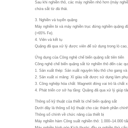
Sau khi nghiền thô, các máy nghiền nhỏ hơn (máy nghi
chứa sắt từ đá thải.
3. Nghiền và tuyển quặng
Máy nghiền bi và máy nghiền trục đứng nghiền quặng đã 
(>65% Fe).
4. Viên và kết tụ
Quặng đã qua xử lý được viên để sử dụng trong lò cao, c
Ứng dụng của Công nghệ chế biến quặng sắt tiên tiến
Công nghệ chế biến quặng sắt từ nghiền thô đến các qu
1. Sản xuất thép: Sản xuất nguyên liệu thô cho gang và
2. Sản xuất xi măng: Xỉ giàu sắt được sử dụng làm phụ
3. Công nghiệp hóa chất: Magnetit đóng vai trò là chất x
4. Phát triển cơ sở hạ tầng: Quặng đã qua xử lý giúp 
Thông số kỹ thuật của thiết bị chế biến quặng sắt
Dưới đây là thông số kỹ thuật cho các thành phần chính
Thông số chính về chức năng của thiết bị
Máy nghiền hàm Công suất nghiền thô: 1.000–14.000 t
Máy nghiền hình nón Kích thước đầu ra nghiền thứ cấp