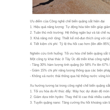
Ưu điểm của Công nghệ chế biến quặng sắt hiện đại
1. Hiệu quả năng lượng: Tự động hóa tiên tiến giúp gi
2. Tuân thủ môi trường: Hệ thống ngăn bụi và tái chế nư
3. Khả năng mở rộng: Thiết kế mô-đun thích ứng với c
4. Tiết kiệm chi phí: Tỷ lệ thu hồi cao hơn (lên đến 95%
Nghiên cứu tình huống: Tối ưu hóa chế biến quặng sắt t
Một công ty khai thác ở Tây Úc đã triển khai công nghệ
- Tăng 30% hàm lượng tinh quặng (từ 58% Fe lên 67% 
- Giảm 15% chi phí năng lượng thông qua các biện pháp
- Không xả nước thải thông qua hệ thống nước vòng kí
Xu hướng tương lai trong công nghệ chế biến quặng sắ
1. Tối ưu hóa do AI thúc đẩy: Máy học dự đoán độ mòn c
2. Giảm dựa trên hydro: Thay thế lò cao thải nhiều car
3. Tuyển quặng nano: Tăng cường thu hồi khoáng sản 