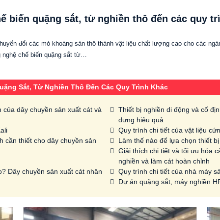
hế biến quặng sắt, từ nghiền thô đến các quy tr
chuyển đổi các mỏ khoáng sản thô thành vật liệu chất lượng cao cho các ng
g nghệ chế biến quặng sắt từ…
Quặng Sắt, Từ Nghiền Thô Đến Các Quy Trình Khác
ình của dây chuyền sản xuất cát và
Thiết bị nghiền di động và cố đị
dựng hiệu quả
ali
Quy trình chi tiết của vật liệu 
rình cần thiết cho dây chuyền sản
Làm thế nào để lựa chọn thiết b
Giải thích chi tiết và tối ưu hóa
nghiền và làm cát hoàn chỉnh
o? Dây chuyền sản xuất cát nhân
Quy trình chi tiết của nhà máy sả
Dự án quặng sắt, máy nghiền HP