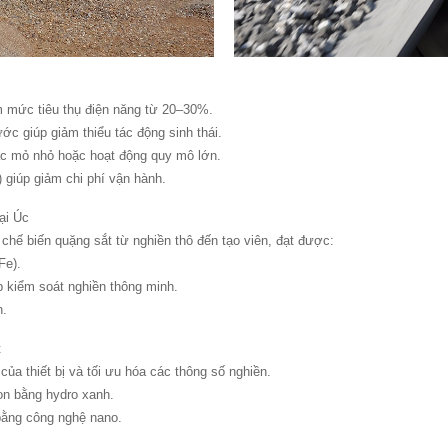
ảm mức tiêu thụ điện năng từ 20–30%.
ớc giúp giảm thiểu tác động sinh thái.
ác mỏ nhỏ hoặc hoạt động quy mô lớn.
) giúp giảm chi phí vận hành.
ại Úc
 chế biến quặng sắt từ nghiền thô đến tạo viên, đạt được:
Fe).
 kiểm soát nghiền thông minh.
n.
t
ủa thiết bị và tối ưu hóa các thông số nghiền.
bon bằng hydro xanh.
bằng công nghệ nano.