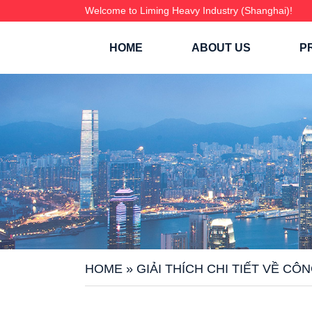
Welcome to Liming Heavy Industry (Shanghai)!
HOME
ABOUT US
P
HOME
»
GIẢI THÍCH CHI TIẾT VỀ C