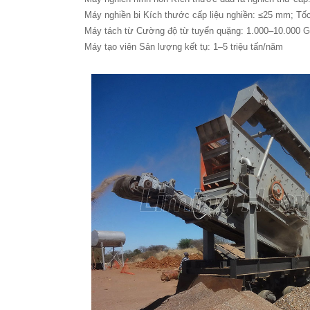
Máy nghiền bi Kích thước cấp liệu nghiền: ≤25 mm; Tố
Máy tách từ Cường độ từ tuyển quặng: 1.000–10.000 
Máy tạo viên Sản lượng kết tụ: 1–5 triệu tấn/năm