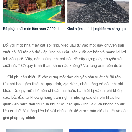
Bộ phận mài mòn tấm hàm C200 cho máy nghiền hàm
Khái niệm thiết bị nghiền và sàng lọc khai thác mới Trạm nghiền khai thác FIT
Đối với một nhà máy cát sỏi nhỏ, việc đầu tư vào một dây chuyền sản
xuất sỏi 80 tấn có thể đáp ứng nhu cầu sản xuất cơ bản và mang lại lợi
ích đáng kể. Vậy, cần những chi phí nào để xây dựng dây chuyền sản
xuất này? Có quy trình tham khảo nào không? Vui lòng xem bên dưới.
1. Chi phí cần thiết để xây dựng một dây chuyền sản xuất sỏi 80 tấn
Chi phí bao gồm thiết bị, quy trình, địa điểm, nhân công và các chi phí
khác. Do quy mô nhỏ nên chỉ cần hai hoặc ba thiết bị và chi phí không
cao, bắt đầu từ khoảng hàng trăm nghìn, nhưng các chi phí khác liên
quan đến mức tiêu thụ của khu vực, các quy định, v.v. và không có dữ
liệu cụ thể. Vui lòng liên hệ với chúng tôi để được báo giá chi tiết và các
giải pháp tùy chỉnh.