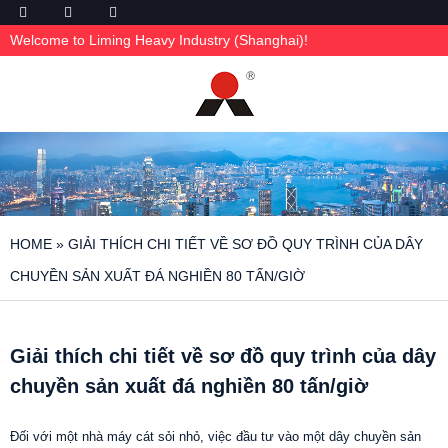
Welcome to Liming Heavy Industry (Shanghai)!
HOME
»
GIẢI THÍCH CHI TIẾT VỀ SƠ ĐỒ QUY TRÌNH CỦA DÂY
CHUYỀN SẢN XUẤT ĐÁ NGHIỀN 80 TẤN/GIỜ
Giải thích chi tiết về sơ đồ quy trình của dây
chuyền sản xuất đá nghiền 80 tấn/giờ
Đối với một nhà máy cát sỏi nhỏ, việc đầu tư vào một dây chuyền sản